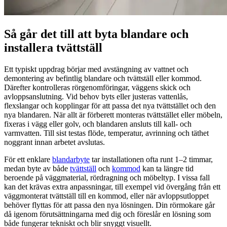
Så går det till att byta blandare och
installera tvättställ
Ett typiskt uppdrag börjar med avstängning av vattnet och
demontering av befintlig blandare och tvättställ eller kommod.
Därefter kontrolleras rörgenomföringar, väggens skick och
avloppsanslutning. Vid behov byts eller justeras vattenlås,
flexslangar och kopplingar för att passa det nya tvättstället och den
nya blandaren. När allt är förberett monteras tvättstället eller möbeln,
fixeras i vägg eller golv, och blandaren ansluts till kall- och
varmvatten. Till sist testas flöde, temperatur, avrinning och täthet
noggrant innan arbetet avslutas.
För ett enklare
blandarbyte
tar installationen ofta runt 1–2 timmar,
medan byte av både
tvättställ
och
kommod
kan ta längre tid
beroende på väggmaterial, rördragning och möbeltyp. I vissa fall
kan det krävas extra anpassningar, till exempel vid övergång från ett
väggmonterat tvättställ till en kommod, eller när avloppsutloppet
behöver flyttas för att passa den nya lösningen. Din rörmokare går
då igenom förutsättningarna med dig och föreslår en lösning som
både fungerar tekniskt och blir snyggt visuellt.