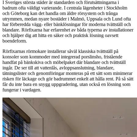
I Sveriges största städer är standarden och förutsättningarna i
badrum ofta väldigt varierande. I centrala lägenheter i Stockholm
och Göteborg kan det handla om äldre rörsystem och trånga
utrymmen, medan nyare bostäder i Malmö, Uppsala och Lund ofta
har förberedda vägg- eller bänklösningar för moderna tvättställ och
blandare. Rörfixarna har erfarenhet av båda typerna av installationer
och hjälper dig att hitta en säker och praktisk lösning oavsett
boendeform.
Rörfixarnas rörmokare installerar såväl klassiska tvättställ på
konsoler som kommoder med integrerad porslinsho, fristående
handfat på bänkskiva och möbelpaket där blandare och tvättställ
ingår. De ser till att vattenlås, avloppsanslutning, blandare,
tätningslister och genomföringar monteras på ett sätt som minimerar
risken för läckage och gör badrummet enkelt att hålla rent. På så sätt
får du inte bara en snygg uppgradering, utan också en lösning som
fungerar i vardagen.