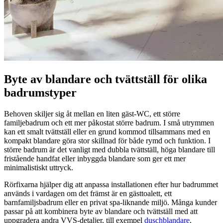
Byte av blandare och tvättställ för olika
badrumstyper
Behoven skiljer sig åt mellan en liten gäst‑WC, ett större
familjebadrum och ett mer påkostat större badrum. I små utrymmen
kan ett smalt tvättställ eller en grund kommod tillsammans med en
kompakt blandare göra stor skillnad för både rymd och funktion. I
större badrum är det vanligt med dubbla tvättställ, höga blandare till
fristående handfat eller inbyggda blandare som ger ett mer
minimalistiskt uttryck.
Rörfixarna hjälper dig att anpassa installationen efter hur badrummet
används i vardagen om det främst är en gästtoalett, ett
barnfamiljsbadrum eller en privat spa‑liknande miljö. Många kunder
passar på att kombinera byte av blandare och tvättställ med att
uppgradera andra VVS‑detaljer, till exempel
duschblandare
,