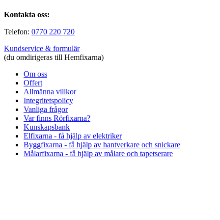
Kontakta oss:
Telefon:
0770 220 720
Kundservice & formulär
(du omdirigeras till Hemfixarna)
Om oss
Offert
Allmänna villkor
Integritetspolicy
Vanliga frågor
Var finns Rörfixarna?
Kunskapsbank
Elfixarna - få hjälp av elektriker
Byggfixarna - få hjälp av hantverkare och snickare
Målarfixarna - få hjälp av målare och tapetserare