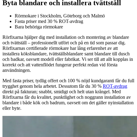
Byta blandare och installera tvättställ
Rörmokare i Stockholm, Göteborg och Malmö
Fasta priser med 30 % ROT-avdrag
Bara behöriga rörmokare
Rörfixarna hjälper dig med installation och montering av blandare
och tvättställ – professionellt utfört och på en tid som passar dig.
Rörfixarnas certifierade rörmokare har lång erfarenhet av att
installera köksblandare, tvättställsblandare samt blandare till dusch
och badkar, oavsett modell eller fabrikat. Vi ser till att allt kopplas in
korrekt och att vattenflödet fungerar perfekt redan vid första
användningen.
Med fasta priser, tydlig offert och 100 % nöjd kundgaranti får du full
trygghet genom hela arbetet. Dessutom får du 30 %
ROT-avdrag
direkt på fakturan; snabbt, smidigt och helt utan krångel. Med
Rörfixarna får du kvalitet, punktlighet och noggrann installation av
blandare i både kök och badrum, oavsett om det gäller nyinstallation
eller byte.