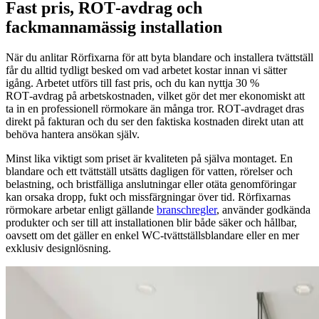
Fast pris, ROT‑avdrag och
fackmannamässig installation
När du anlitar Rörfixarna för att byta blandare och installera tvättställ
får du alltid tydligt besked om vad arbetet kostar innan vi sätter
igång. Arbetet utförs till fast pris, och du kan nyttja 30 %
ROT‑avdrag på arbetskostnaden, vilket gör det mer ekonomiskt att
ta in en professionell rörmokare än många tror. ROT‑avdraget dras
direkt på fakturan och du ser den faktiska kostnaden direkt utan att
behöva hantera ansökan själv.
Minst lika viktigt som priset är kvaliteten på själva montaget. En
blandare och ett tvättställ utsätts dagligen för vatten, rörelser och
belastning, och bristfälliga anslutningar eller otäta genomföringar
kan orsaka dropp, fukt och missfärgningar över tid. Rörfixarnas
rörmokare arbetar enligt gällande
branschregler
, använder godkända
produkter och ser till att installationen blir både säker och hållbar,
oavsett om det gäller en enkel WC‑tvättställsblandare eller en mer
exklusiv designlösning.