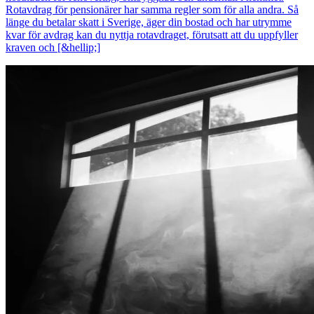
Rotavdrag för pensionärer har samma regler som för alla andra. Så
länge du betalar skatt i Sverige, äger din bostad och har utrymme
kvar för avdrag kan du nyttja rotavdraget, förutsatt att du uppfyller
kraven och [&hellip;]