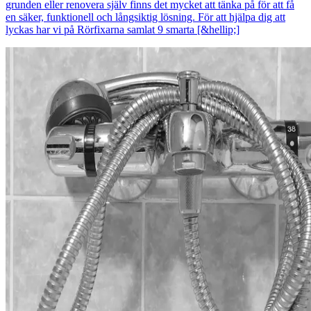
grunden eller renovera själv finns det mycket att tänka på för att få
en säker, funktionell och långsiktig lösning. För att hjälpa dig att
lyckas har vi på Rörfixarna samlat 9 smarta [&hellip;]