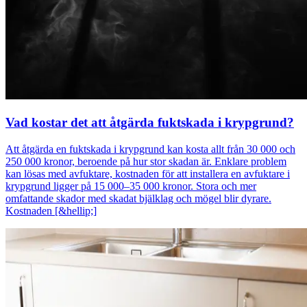
Vad kostar det att åtgärda fuktskada i krypgrund?
Att åtgärda en fuktskada i krypgrund kan kosta allt från 30 000 och
250 000 kronor, beroende på hur stor skadan är. Enklare problem
kan lösas med avfuktare, kostnaden för att installera en avfuktare i
krypgrund ligger på 15 000–35 000 kronor. Stora och mer
omfattande skador med skadat bjälklag och mögel blir dyrare.
Kostnaden [&hellip;]