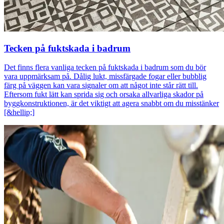
Tecken på fuktskada i badrum
Det finns flera vanliga tecken på fuktskada i badrum som du bör
vara uppmärksam på. Dålig lukt, missfärgade fogar eller bubblig
färg på väggen kan vara signaler om att något inte står rätt till.
Eftersom fukt lätt kan sprida sig och orsaka allvarliga skador på
byggkonstruktionen, är det viktigt att agera snabbt om du misstänker
[&hellip;]