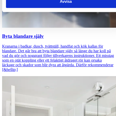
Avvisa
Byta blandare själv
Kranarna i badkar, dusch, tvättställ, handfat och kök kallas för
blandare. Det går bra att byta blandare själv så länge du har koll på
vad du gör och noggrant följer tillverkarens instruktioner. Ett misstag
som en otät koppling eller ett felaktigt åtdraget rör kan orsaka
läckage och skador som blir dyra att åtgärda. Därför rekommenderar
[&hellip;]