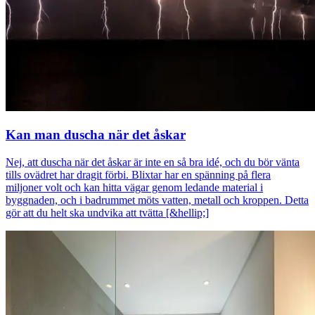
Kan man duscha när det åskar
Nej, att duscha när det åskar är inte en så bra idé, och du bör vänta
tills ovädret har dragit förbi. Blixtar har en spänning på flera
miljoner volt och kan hitta vägar genom ledande material i
byggnaden, och i badrummet möts vatten, metall och kroppen. Detta
gör att du helt ska undvika att tvätta [&hellip;]