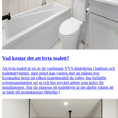
Vad kostar det att byta toalett?
Att byta toalett är en av de vanligaste VVS‑åtgärderna i badrum och
toalettutrymmen, men priset kan variera mer än många tror.
Kostnaden beror på vilken toalettmodell du väljer, hur befintlig
avloppsanslutning ser ut och hur mycket arbete som krävs för
installationen. När du planerar ett toalettbyte är det därför viktigt att
se både till produktpriset [&hellip;]