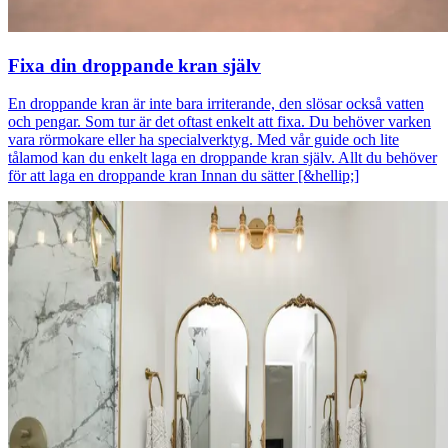
Fixa din droppande kran själv
En droppande kran är inte bara irriterande, den slösar också vatten
och pengar. Som tur är det oftast enkelt att fixa. Du behöver varken
vara rörmokare eller ha specialverktyg. Med vår guide och lite
tålamod kan du enkelt laga en droppande kran själv. Allt du behöver
för att laga en droppande kran Innan du sätter [&hellip;]