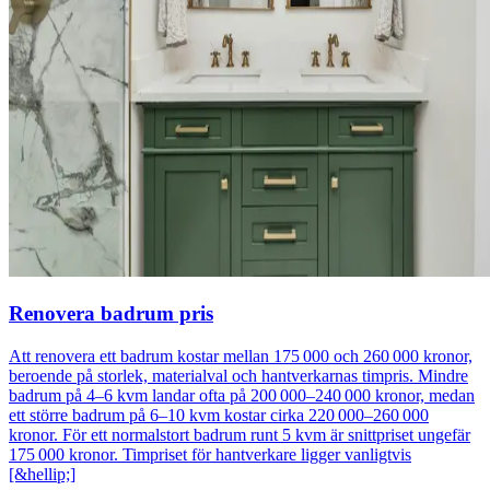
Renovera badrum pris
Att renovera ett badrum kostar mellan 175 000 och 260 000 kronor,
beroende på storlek, materialval och hantverkarnas timpris. Mindre
badrum på 4–6 kvm landar ofta på 200 000–240 000 kronor, medan
ett större badrum på 6–10 kvm kostar cirka 220 000–260 000
kronor. För ett normalstort badrum runt 5 kvm är snittpriset ungefär
175 000 kronor. Timpriset för hantverkare ligger vanligtvis
[&hellip;]