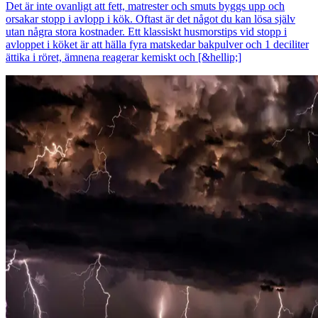
Det är inte ovanligt att fett, matrester och smuts byggs upp och
orsakar stopp i avlopp i kök. Oftast är det något du kan lösa själv
utan några stora kostnader. Ett klassiskt husmorstips vid stopp i
avloppet i köket är att hälla fyra matskedar bakpulver och 1 deciliter
ättika i röret, ämnena reagerar kemiskt och [&hellip;]