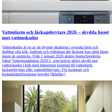
Vattenlarm och läckagebrytare 2026 – skydda huset
mot vattenskador
Vattenskador är en av de dyraste skadorna i svenska hem och
drabbar ofta kök, badrum och tvättstuga där läckage kan pågå länge
innan de upptäcks. Från 1 januari 2026 skärps branschreglerna
Säker Vatteninstallation 2026:1, som kräver aktivt skydd mot
vattenskador i kök med fuktsensor kopplad till vattenlarm,
läckagebrytare eller vattenfelsbrytare. För husägare och
bostadsrättsföreningar betyder [&hellip;]