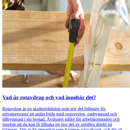
Vad är rotavdrag och vad innebär det?
Rotavdrag är en skattereduktion som gör det billigare för
privatpersoner att anlita hjälp med renovering, ombyggnad och
tillbyggnad i sin bostad. Avdraget gäller för arbetskostnaden och
innebär att du kan få tillbaka en stor del av utgiften direkt på
fakturan. Det är Skatteverket som hanterar rotavdraget, och för att