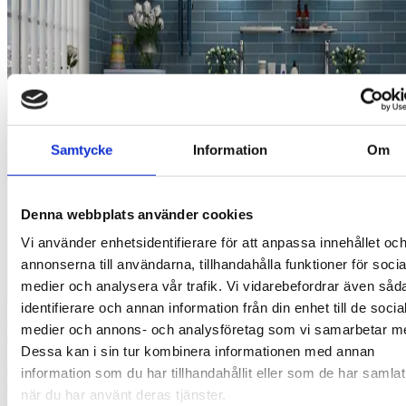
Samtycke
Information
Om
Denna webbplats använder cookies
Vi använder enhetsidentifierare för att anpassa innehållet oc
annonserna till användarna, tillhandahålla funktioner för socia
medier och analysera vår trafik. Vi vidarebefordrar även såd
identifierare och annan information från din enhet till de socia
medier och annons- och analysföretag som vi samarbetar m
Kan man byta toalettstol själv?
Dessa kan i sin tur kombinera informationen med annan
Det är tillåtet att byta toalettstol själv men det är inte alltid helt
information som du har tillhandahållit eller som de har samlat
enkelt. Arbetet kan bli krångligt, särskilt om du har äldre rör eller
när du har använt deras tjänster.
ojämnt golv. Om du stöter på hinder eller känner dig osäker så är det