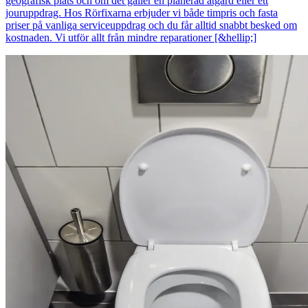
geografisk plats och om det gäller en planerad åtgärd eller ett
jouruppdrag. Hos Rörfixarna erbjuder vi både timpris och fasta
priser på vanliga serviceuppdrag och du får alltid snabbt besked om
kostnaden. Vi utför allt från mindre reparationer [&hellip;]