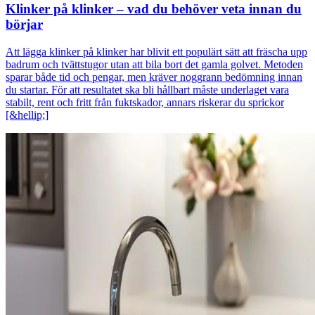
Klinker på klinker – vad du behöver veta innan du
börjar
Att lägga klinker på klinker har blivit ett populärt sätt att fräscha upp
badrum och tvättstugor utan att bila bort det gamla golvet. Metoden
sparar både tid och pengar, men kräver noggrann bedömning innan
du startar. För att resultatet ska bli hållbart måste underlaget vara
stabilt, rent och fritt från fuktskador, annars riskerar du sprickor
[&hellip;]