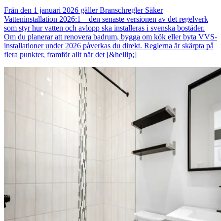
Från den 1 januari 2026 gäller Branschregler Säker
Vatteninstallation 2026:1 – den senaste versionen av det regelverk
som styr hur vatten och avlopp ska installeras i svenska bostäder.
Om du planerar att renovera badrum, bygga om kök eller byta VVS-
installationer under 2026 påverkas du direkt. Reglerna är skärpta på
flera punkter, framför allt när det [&hellip;]