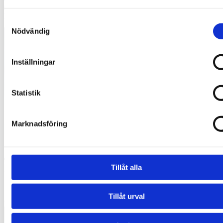
därför bättre att låta ett proffs ta hand om det från början. Med rätt
verktyg, kunskap [&hellip;]
Samtyckesval
Nödvändig
Inställningar
Statistik
Marknadsföring
Tillåt alla
Tillåt urval