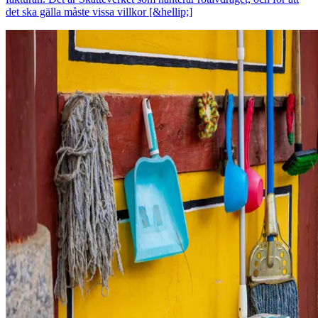
det ska gälla måste vissa villkor [&hellip;]