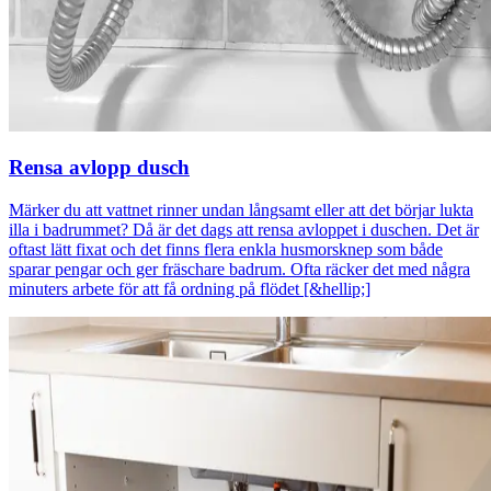
Rensa avlopp dusch
Märker du att vattnet rinner undan långsamt eller att det börjar lukta
illa i badrummet? Då är det dags att rensa avloppet i duschen. Det är
oftast lätt fixat och det finns flera enkla husmorsknep som både
sparar pengar och ger fräschare badrum. Ofta räcker det med några
minuters arbete för att få ordning på flödet [&hellip;]