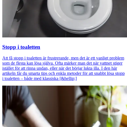
Stopp i toaletten
Att få stopp i toaletten är frustrerande, men det är ett vanligt problem
som de flesta kan lösa själva. Ofta märker man det när vattnet stiger
istället för att rinna undan, eller när det börjar lukta illa. I den här
artikeln får du smarta tips och enkla metoder för att snabbt lösa stopp
i toaletten – både med klassiska [&hellip;]