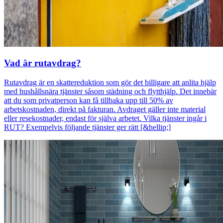
Vad är rutavdrag?
Rutavdrag är en skattereduktion som gör det billigare att anlita hjälp
med hushållsnära tjänster såsom städning och flytthjälp. Det innebär
att du som privatperson kan få tillbaka upp till 50% av
arbetskostnaden, direkt på fakturan. Avdraget gäller inte material
eller resekostnader, endast för själva arbetet. Vilka tjänster ingår i
RUT? Exempelvis följande tjänster ger rätt [&hellip;]