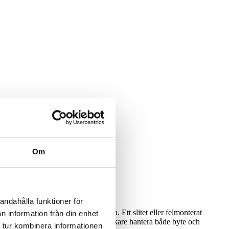
Om
andahålla funktioner för
p i handfat, köksho eller golvbrunn. Ett slitet eller felmonterat
n information från din enhet
r det klokt att låta en behörig rörmokare hantera både byte och
 tur kombinera informationen