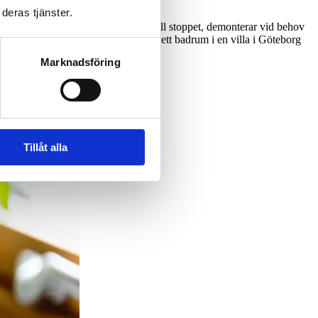
deras tjänster.
tar metodiskt: de felsöker orsaken till stoppet, demonterar vid behov
 köksbänk i en lägenhet i Stockholm, ett badrum i en villa i Göteborg
Marknadsföring
Tillåt alla