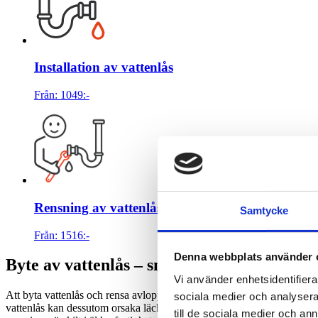
Installation av vattenlås
Från:
1049
:-
Rensning av vattenlås
Samtycke
Från:
1516
:-
Denna webbplats använder 
Byte av vattenlås – snabb hjälp med avlopp 
Vi använder enhetsidentifierar
Att byta vattenlås och rensa avlopp är ett av de mest effektiva sätten 
sociala medier och analysera 
vattenlås kan dessutom orsaka läckage under skåp eller inne i kommoder
till de sociala medier och a