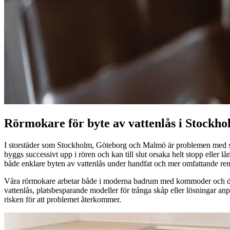
Rörmokare för byte av vattenlås i Stockh
I storstäder som Stockholm, Göteborg och Malmö är problemen med stopp
byggs successivt upp i rören och kan till slut orsaka helt stopp elle
både enklare byten av vattenlås under handfat och mer omfattande ren
Våra rörmokare arbetar både i moderna badrum med kommoder och dolda 
vattenlås, platsbesparande modeller för trånga skåp eller lösningar a
risken för att problemet återkommer.