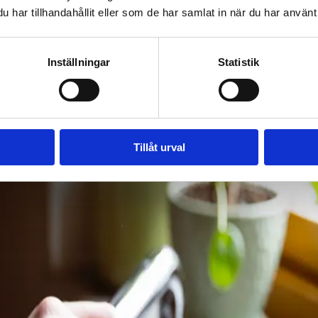
baka.
har tillhandahållit eller som de har samlat in när du har använt 
 både effektivt och skonsamt mot rören. Våra certifierade rörmokare arbe
r tätt och fungerar som det ska innan de lämnar. Oavsett om det gäller en
n.
Inställningar
Statistik
Tillåt urval