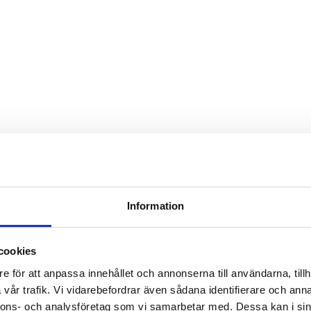
Information
cookies
i Sveriges största städer
e för att anpassa innehållet och annonserna till användarna, tillh
att bli av med dålig lukt, långsamt rinnande vatten och återkommande stop
vår trafik. Vi vidarebefordrar även sådana identifierare och anna
, vilket i längden riskerar att skada både inredning och golv. Därför ä
nnons- och analysföretag som vi samarbetar med. Dessa kan i sin