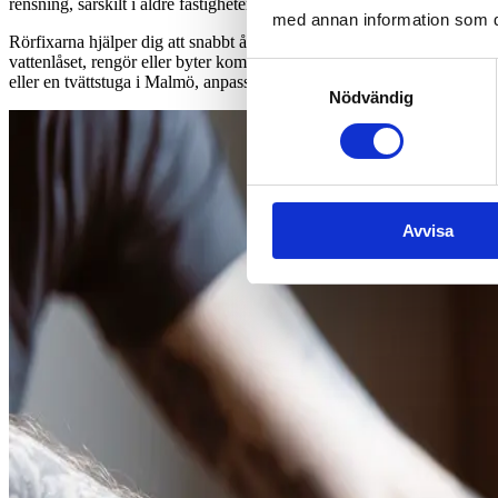
rensning, särskilt i äldre fastigheter eller där stoppen ofta kommer till
med annan information som du 
Rörfixarna hjälper dig att snabbt åtgärda problemen på ett sätt som är
vattenlåset, rengör eller byter komponenter och säkerställer att allt ä
Samtyckesval
eller en tvättstuga i Malmö, anpassas åtgärden efter just din installatio
Nödvändig
Avvisa