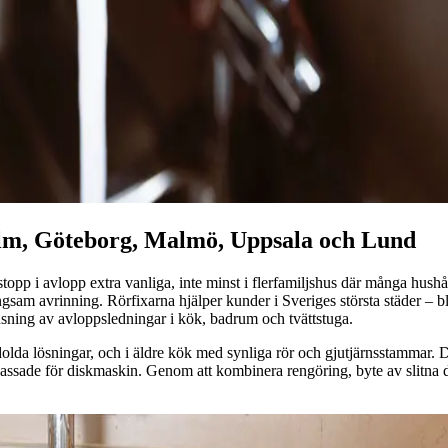
olm, Göteborg, Malmö, Uppsala och Lund
 i avlopp extra vanliga, inte minst i flerfamiljshus där många hushåll 
r långsam avrinning. Rörfixarna hjälper kunder i Sveriges största städ
sning av avloppsledningar i kök, badrum och tvättstuga.
lösningar, och i äldre kök med synliga rör och gjutjärnsstammar. De se
npassade för diskmaskin. Genom att kombinera rengöring, byte av slitna