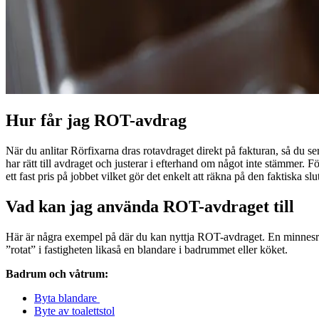
Hur får jag ROT-avdrag
När du anlitar Rörfixarna dras rotavdraget direkt på fakturan, så du ser
har rätt till avdraget och justerar i efterhand om något inte stämmer.
ett fast pris på jobbet vilket gör det enkelt att räkna på den faktiska sl
Vad kan jag använda ROT-avdraget till
Här är några exempel på där du kan nyttja ROT-avdraget. En minnesreg
”rotat” i fastigheten likaså en blandare i badrummet eller köket.
Badrum och våtrum:
Byta blandare
Byte av toalettstol