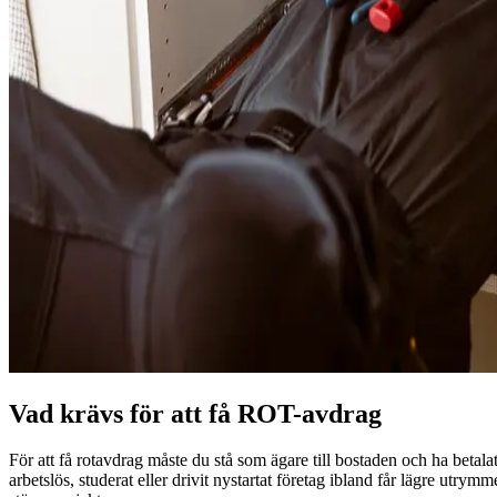
Vad krävs för att få ROT-avdrag
För att få rotavdrag måste du stå som ägare till bostaden och ha betala
arbetslös, studerat eller drivit nystartat företag ibland får lägre utr