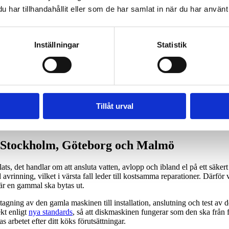
har tillhandahållit eller som de har samlat in när du har använt 
Inställningar
Statistik
Tillåt urval
n i Stockholm, Göteborg och Malmö
plats, det handlar om att ansluta vatten, avlopp och ibland el på ett sä
avrinning, vilket i värsta fall leder till kostsamma reparationer. Därf
när en gammal ska bytas ut.
agning av den gamla maskinen till installation, anslutning och test av d
kt enligt
nya standards
, så att diskmaskinen fungerar som den ska från f
as arbetet efter ditt köks förutsättningar.