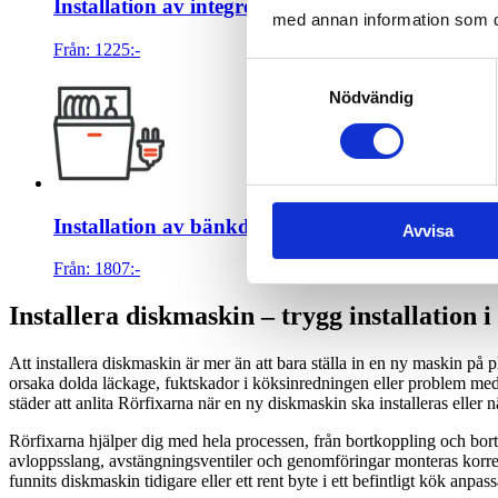
Installation av integrerad lucka till diskmaskin
med annan information som du 
Från:
1225
:-
Samtyckesval
Nödvändig
Installation av bänkdiskmaskin
Avvisa
Från:
1807
:-
Installera diskmaskin – trygg installatio
Att installera diskmaskin är mer än att bara ställa in en ny maskin på 
orsaka dolda läckage, fuktskador i köksinredningen eller problem med 
städer att anlita Rörfixarna när en ny diskmaskin ska installeras eller 
Rörfixarna hjälper dig med hela processen, från bortkoppling och bortt
avloppsslang, avstängningsventiler och genomföringar monteras korre
funnits diskmaskin tidigare eller ett rent byte i ett befintligt kök anpass