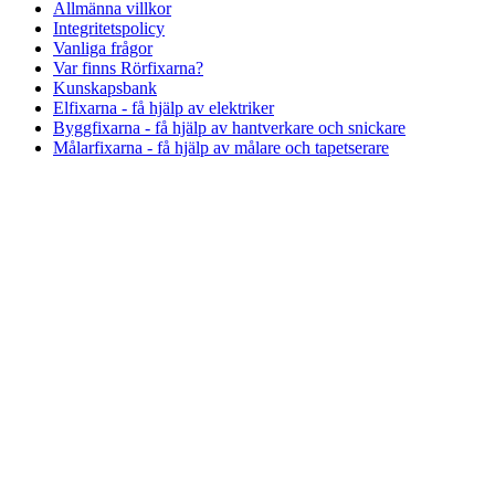
Allmänna villkor
Integritetspolicy
Vanliga frågor
Var finns Rörfixarna?
Kunskapsbank
Elfixarna - få hjälp av elektriker
Byggfixarna - få hjälp av hantverkare och snickare
Målarfixarna - få hjälp av målare och tapetserare