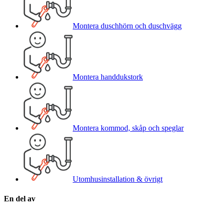
Montera duschhörn och duschvägg
Montera handdukstork
Montera kommod, skåp och speglar
Utomhusinstallation & övrigt
En del av