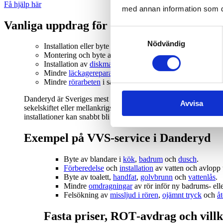
Få hjälp här
med annan information som du 
Vanliga uppdrag för rörmokare i Dandery
Samtyckesval
Nödvändig
Installation eller byte av
köks
‑,
tvättställs
‑ och
duschblan
Montering och byte av toalettstol,
tvättställ
,
kommod
oc
Installation av
diskmaskin
,
tvättmaskin
och annan
vattena
Mindre
läckagereparationer
,
droppande kranar
och
probl
Mindre
rörarbeten
i samband med renovering av badrum e
Danderyd är Sveriges mest köpstarka kommun och fastighetsbest
Avvisa
sekelskiftet eller mellankrigstiden, vilket innebär att rörsystem
installationer kan snabbt bli kostsamma i de värdefulla fastighe
Exempel på VVS‑service i Danderyd
Byte av blandare i
kök
,
badrum
och
dusch
.
Förberedelse
och
installation
av vatten och avlopp t
Byte av toalett,
handfat
,
golvbrunn
och
vattenlås
.
Mindre
omdragningar
av rör inför ny badrums‑ ell
Felsökning av
missljud i rören
,
ojämnt tryck
och
å
Fasta priser, ROT‑avdrag och vill