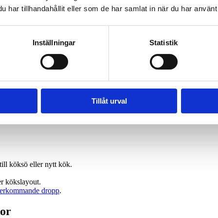
har tillhandahållit eller som de har samlat in när du har använt 
d
Inställningar
Statistik
dare
.
h
vattenlås
.
nsluten utrustning
.
em med vattentryck
.
ller kök.
åndet domineras av stora villor i Djursholm, Stocksund och Enebyberg 
Tillåt urval
en ofta är komplexa och kräver erfarna rörmokare för byten av blandare, 
terna. De rörmokare som anlitas via Rörfixarna är certifierade och arbeta
ill köksö eller nytt kök.
er kökslayout.
terkommande dropp
.
kor