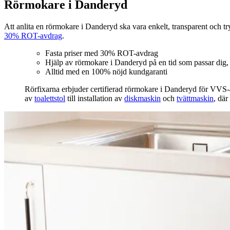
Rörmokare i Danderyd
Att anlita en rörmokare i Danderyd ska vara enkelt, transparent och tryg
30% ROT-avdrag
.
Fasta priser med 30% ROT-avdrag
Hjälp av rörmokare i Danderyd på en tid som passar dig, 
Alltid med en 100% nöjd kundgaranti
Rörfixarna erbjuder certifierad rörmokare i Danderyd för VVS‑arb
av
toalettstol
till installation av
diskmaskin
och
tvättmaskin
, där