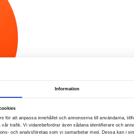
Information
cookies
e för att anpassa innehållet och annonserna till användarna, tillh
t pris med ROT-avdrag. Ring 0770 220 720 el
vår trafik. Vi vidarebefordrar även sådana identifierare och anna
nnons- och analysföretag som vi samarbetar med. Dessa kan i sin