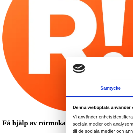
Samtycke
Denna webbplats använder 
Vi använder enhetsidentifierar
Få hjälp av rörmokare i Danderyd till fas
sociala medier och analysera 
till de sociala medier och a