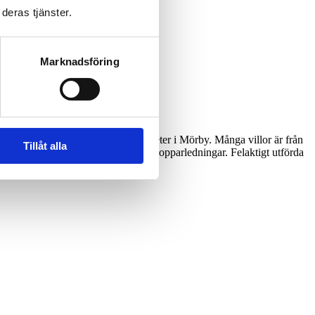
deras tjänster.
Marknadsföring
samt välbyggda flerfamiljsfastigheter i Mörby. Många villor är från
Tillåt alla
toaletter, gjutjärnsavlopp och äldre kopparledningar. Felaktigt utförda
r enligt Säker Vatten.