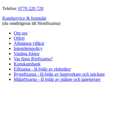
Telefon:
0770 220 720
Kundservice & formulär
(du omdirigeras till Hemfixarna)
Om oss
Offert
Allmänna villkor
Integritetspolicy
Vanliga frågor
Var finns Rörfixarna?
Kunskapsbank
Elfixarna - få hjälp av elektriker
Byggfixarna - få hjälp av hantverkare och snickare
Målarfixarna - få hjälp av målare och tapetserare