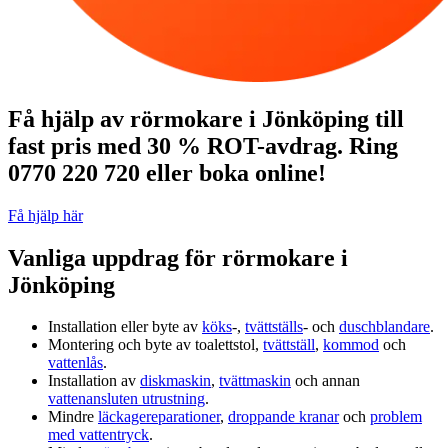
Få hjälp av rörmokare i Jönköping till
fast pris med 30 % ROT-avdrag. Ring
0770 220 720 eller boka online!
Få hjälp här
Vanliga uppdrag för rörmokare i
Jönköping
Installation eller byte av
köks
‑,
tvättställs
‑ och
duschblandare
.
Montering och byte av toalettstol,
tvättställ
,
kommod
och
vattenlås
.
Installation av
diskmaskin
,
tvättmaskin
och annan
vattenansluten utrustning
.
Mindre
läckagereparationer
,
droppande kranar
och
problem
med vattentryck
.