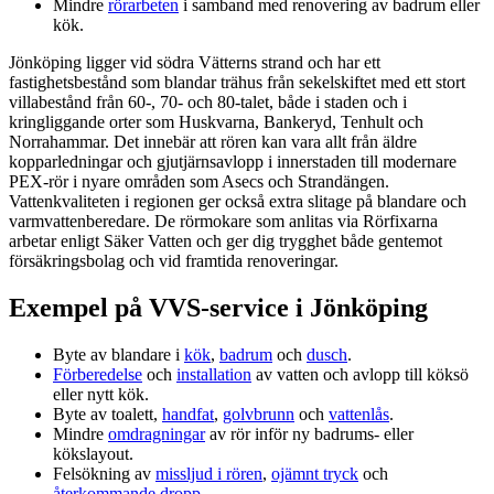
Mindre
rörarbeten
i samband med renovering av badrum eller
kök.
Jönköping ligger vid södra Vätterns strand och har ett
fastighetsbestånd som blandar trähus från sekelskiftet med ett stort
villabestånd från 60‑, 70‑ och 80‑talet, både i staden och i
kringliggande orter som Huskvarna, Bankeryd, Tenhult och
Norrahammar. Det innebär att rören kan vara allt från äldre
kopparledningar och gjutjärnsavlopp i innerstaden till modernare
PEX‑rör i nyare områden som Asecs och Strandängen.
Vattenkvaliteten i regionen ger också extra slitage på blandare och
varmvattenberedare. De rörmokare som anlitas via Rörfixarna
arbetar enligt Säker Vatten och ger dig trygghet både gentemot
försäkringsbolag och vid framtida renoveringar.
Exempel på VVS‑service i Jönköping
Byte av blandare i
kök
,
badrum
och
dusch
.
Förberedelse
och
installation
av vatten och avlopp till köksö
eller nytt kök.
Byte av toalett,
handfat
,
golvbrunn
och
vattenlås
.
Mindre
omdragningar
av rör inför ny badrums‑ eller
kökslayout.
Felsökning av
missljud i rören
,
ojämnt tryck
och
återkommande dropp
.