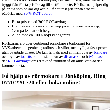
Att anlita en rörmokare i Jönköping ska vara enkelt, transparent och
tryggt från första prisförslag till slutfört arbete. Rörfixarna hjälper dig
på en tid som passar dig och du får ett fast pris innan arbetet
påbörjas med
30 % ROT-avdrag
.
Fasta priser med 30% ROT-avdrag
Hjälp av rörmokare i Jönköping på en tid som passar dig,
även på kvällar och helger
Alltid med en 100% nöjd kundgaranti
Rörfixarna erbjuder certifierad rörmokare i Jönköping för
VVS‑arbeten i lägenheter, radhus och villor, med tydliga fasta priser
utan oväntade tillägg. Du kan få hjälp med allt från byte av
blandare
och byte av
toalettstol
till installation av
diskmaskin
och
tvättmaskin
,
där
ROT‑avdraget
dras direkt på fakturan så du alltid vet vad det
kommer kosta.
Få hjälp av rörmokare i Jönköping. Ring
0770 220 720 eller boka online!