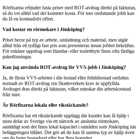
Rörfixarna erbjuder fasta priser med ROT‑avdrag direkt på fakturan,
så du vet alltid vad det kommer kosta. För mer omfattande jobb kan
du få en kostnadsfri offert.
Vad kostar en rörmokare i Jönköping?
Priset beror på typ av arbete, omfattning och material, men utgår
alltid från ett tydligt fast pris som presenteras innan jobbet bekräftas.
För enklare uppdrag som blandar‑ eller toalettbyte finns ofta färdiga
paketlösningar.
Kan jag använda ROT‑avdrag för VVS‑jobb i Jönköping?
Ja, de flesta VVS‑arbeten i din bostad eller fritidsbostad omfattas
normalt av ROT‑avdrag om Skatteverkets krav är uppfyllda.
Avdraget dras direkt på fakturan, vilket minskar din arbetskostnad
från start.
Är Rörfixarna lokala eller rikstäckande?
Rörfixarna har ett rikstäckande upplägg där kunder kan få hjälp i
stora delar av Sverige via ett nätverk av anslutna rörmokare,
samtidigt som det finns lokal kapacitet i områden som Jönköping när
beläggningen tillåter. Det gör att du kan få samma typ av hjälp även
om du byter bostadsort eller har flera boenden.