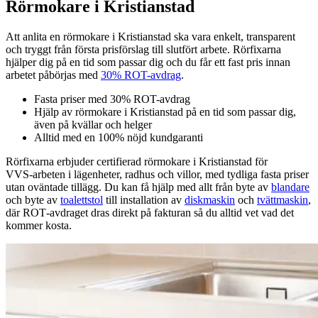
Rörmokare i Kristianstad
Att anlita en rörmokare i Kristianstad ska vara enkelt, transparent
och tryggt från första prisförslag till slutfört arbete. Rörfixarna
hjälper dig på en tid som passar dig och du får ett fast pris innan
arbetet påbörjas med
30% ROT-avdrag
.
Fasta priser med 30% ROT-avdrag
Hjälp av rörmokare i Kristianstad på en tid som passar dig,
även på kvällar och helger
Alltid med en 100% nöjd kundgaranti
Rörfixarna erbjuder certifierad rörmokare i Kristianstad för
VVS‑arbeten i lägenheter, radhus och villor, med tydliga fasta priser
utan oväntade tillägg. Du kan få hjälp med allt från byte av
blandare
och byte av
toalettstol
till installation av
diskmaskin
och
tvättmaskin
,
där ROT‑avdraget dras direkt på fakturan så du alltid vet vad det
kommer kosta.