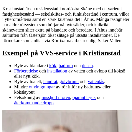
Kristianstad är en residensstad i nordöstra Skåne med ett varierat
fastighetsbestånd — sekelskiftes‑ och funkisbestånd i centrum, villor
i ytterområdena samt en stark kustnära del i Åhus. Många fastigheter
har äldre rörsystem som börjar nå bytesålder, och kalkrikt
skånevatten sliter extra på blandare och beredare. I Åhus innebär
saltluften från Östersjön ökat slitage på utsatta installationer. De
rörmokare som anlitas via Rörfixarna arbetar enligt Säker Vatten.
Exempel på VVS‑service i Kristianstad
Byte av blandare i
kök
,
badrum
och
dusch
.
Förberedelse
och
installation
av vatten och avlopp till köksö
eller nytt kök.
Byte av toalett,
handfat
,
golvbrunn
och
vattenlås
.
Mindre
omdragningar
av rör inför ny badrums‑ eller
kökslayout.
Felsökning av
missljud i rören
,
ojämnt tryck
och
återkommande dropp
.