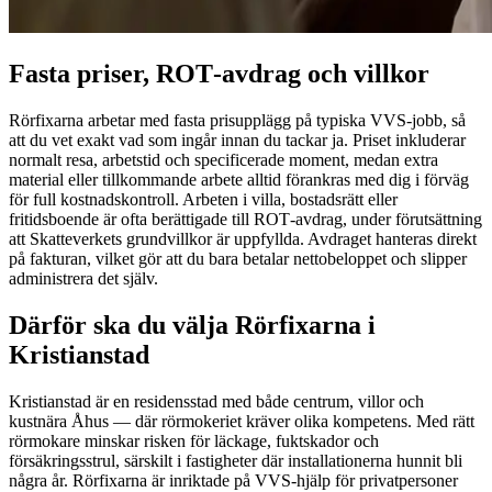
Fasta priser, ROT‑avdrag och villkor
Rörfixarna arbetar med fasta prisupplägg på typiska VVS‑jobb, så
att du vet exakt vad som ingår innan du tackar ja. Priset inkluderar
normalt resa, arbetstid och specificerade moment, medan extra
material eller tillkommande arbete alltid förankras med dig i förväg
för full kostnadskontroll. Arbeten i villa, bostadsrätt eller
fritidsboende är ofta berättigade till ROT‑avdrag, under förutsättning
att Skatteverkets grundvillkor är uppfyllda. Avdraget hanteras direkt
på fakturan, vilket gör att du bara betalar nettobeloppet och slipper
administrera det själv.
Därför ska du välja Rörfixarna i
Kristianstad
Kristianstad är en residensstad med både centrum, villor och
kustnära Åhus — där rörmokeriet kräver olika kompetens. Med rätt
rörmokare minskar risken för läckage, fuktskador och
försäkringsstrul, särskilt i fastigheter där installationerna hunnit bli
några år. Rörfixarna är inriktade på VVS‑hjälp för privatpersoner