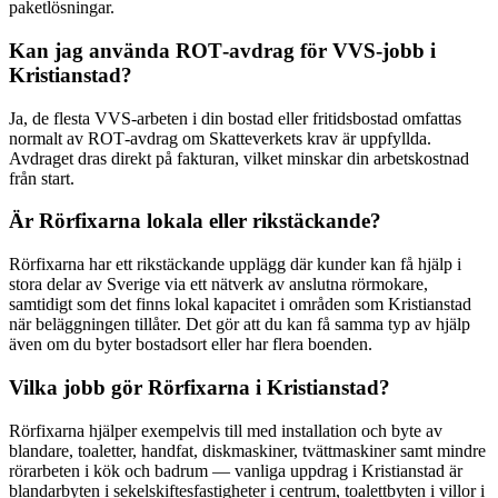
paketlösningar.
Kan jag använda ROT‑avdrag för VVS‑jobb i
Kristianstad?
Ja, de flesta VVS‑arbeten i din bostad eller fritidsbostad omfattas
normalt av ROT‑avdrag om Skatteverkets krav är uppfyllda.
Avdraget dras direkt på fakturan, vilket minskar din arbetskostnad
från start.
Är Rörfixarna lokala eller rikstäckande?
Rörfixarna har ett rikstäckande upplägg där kunder kan få hjälp i
stora delar av Sverige via ett nätverk av anslutna rörmokare,
samtidigt som det finns lokal kapacitet i områden som Kristianstad
när beläggningen tillåter. Det gör att du kan få samma typ av hjälp
även om du byter bostadsort eller har flera boenden.
Vilka jobb gör Rörfixarna i Kristianstad?
Rörfixarna hjälper exempelvis till med installation och byte av
blandare, toaletter, handfat, diskmaskiner, tvättmaskiner samt mindre
rörarbeten i kök och badrum — vanliga uppdrag i Kristianstad är
blandarbyten i sekelskiftesfastigheter i centrum, toalettbyten i villor i