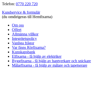
Telefon:
0770 220 720
Kundservice & formulär
(du omdirigeras till Hemfixarna)
Om oss
Offert
Allmänna villkor
Integritetspolicy
Vanliga frågor
Var finns Rörfixarna?
Kunskapsbank
Elfixarna - få hjälp av elektriker
Byggfixarna - få hjälp av hantverkare och snickare
Målarfixarna - få hjälp av målare och tapetserare