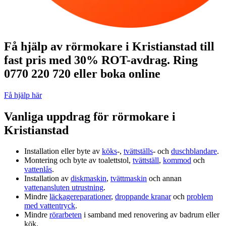
Få hjälp av rörmokare i Kristianstad till
fast pris med 30% ROT-avdrag. Ring
0770 220 720 eller boka online
Få hjälp här
Vanliga uppdrag för rörmokare i
Kristianstad
Installation eller byte av
köks
‑,
tvättställs
‑ och
duschblandare
.
Montering och byte av toalettstol,
tvättställ
,
kommod
och
vattenlås
.
Installation av
diskmaskin
,
tvättmaskin
och annan
vattenansluten utrustning
.
Mindre
läckagereparationer
,
droppande kranar
och
problem
med vattentryck
.
Mindre
rörarbeten
i samband med renovering av badrum eller
kök.