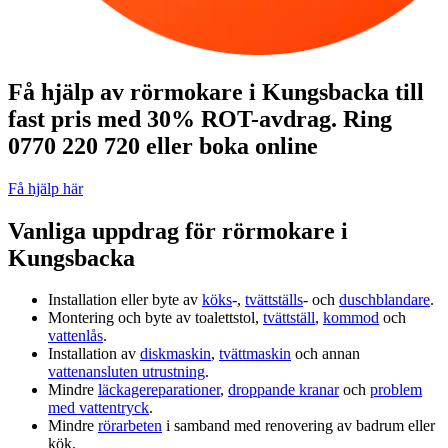
Få hjälp av rörmokare i Kungsbacka till
fast pris med 30% ROT-avdrag. Ring
0770 220 720 eller boka online
Få hjälp här
Vanliga uppdrag för rörmokare i
Kungsbacka
Installation eller byte av
köks
‑,
tvättställs
‑ och
duschblandare
.
Montering och byte av toalettstol,
tvättställ
,
kommod
och
vattenlås
.
Installation av
diskmaskin
,
tvättmaskin
och annan
vattenansluten utrustning
.
Mindre
läckagereparationer
,
droppande kranar
och
problem
med vattentryck
.
Mindre
rörarbeten
i samband med renovering av badrum eller
kök.