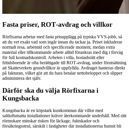
Fasta priser, ROT‑avdrag och villkor
Rörfixarna arbetar med fasta prisupplägg på typiska VVS‑jobb, så
att du vet exakt vad som ingår innan du tackar ja. Priset inkluderar
normalt resa, arbetstid och specificerade moment, medan extra
material eller tillkommande arbete alltid förankras med dig i förväg
för full kostnadskontroll. Arbeten i villa, bostadsrätt eller
fritidsboende är ofta berättigade till ROT‑avdrag, under förutsättning
att Skatteverkets grundvillkor är uppfyllda. Avdraget hanteras direkt
på fakturan, vilket gör att du bara betalar nettobeloppet och slipper
administrera det själv.
Därför ska du välja Rörfixarna i
Kungsbacka
Kungsbacka är en köpstark kustkommun där villor med
saltluftutsatta installationer kräver återkommande underhåll. Med rätt
rörmokare minskar risken för läckage, fuktskador och
försäkringsstrul, särskilt i fastigheter där installationerna hunnit bli