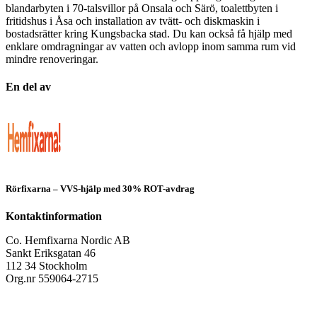
blandarbyten i 70‑talsvillor på Onsala och Särö, toalettbyten i
fritidshus i Åsa och installation av tvätt‑ och diskmaskin i
bostadsrätter kring Kungsbacka stad. Du kan också få hjälp med
enklare omdragningar av vatten och avlopp inom samma rum vid
mindre renoveringar.
En del av
Rörfixarna – VVS-hjälp med 30% ROT-avdrag
Kontaktinformation
Co. Hemfixarna Nordic AB
Sankt Eriksgatan 46
112 34 Stockholm
Org.nr 559064-2715