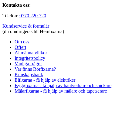
Kontakta oss:
Telefon:
0770 220 720
Kundservice & formulär
(du omdirigeras till Hemfixarna)
Om oss
Offert
Allmänna villkor
Integritetspolicy
Vanliga frågor
Var finns Rörfixarna?
Kunskapsbank
Elfixarna - få hjälp av elektriker
Byggfixarna - få hjälp av hantverkare och snickare
Målarfixarna - få hjälp av målare och tapetserare