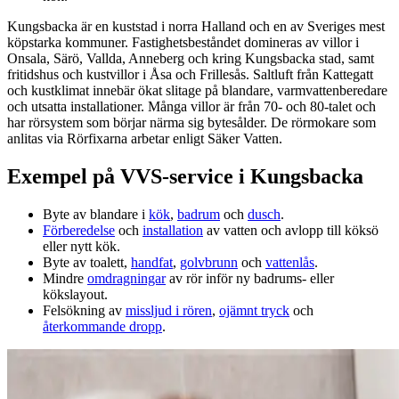
Kungsbacka är en kuststad i norra Halland och en av Sveriges mest
köpstarka kommuner. Fastighetsbeståndet domineras av villor i
Onsala, Särö, Vallda, Anneberg och kring Kungsbacka stad, samt
fritidshus och kustvillor i Åsa och Frillesås. Saltluft från Kattegatt
och kustklimat innebär ökat slitage på blandare, varmvattenberedare
och utsatta installationer. Många villor är från 70‑ och 80‑talet och
har rörsystem som börjar närma sig bytesålder. De rörmokare som
anlitas via Rörfixarna arbetar enligt Säker Vatten.
Exempel på VVS‑service i Kungsbacka
Byte av blandare i
kök
,
badrum
och
dusch
.
Förberedelse
och
installation
av vatten och avlopp till köksö
eller nytt kök.
Byte av toalett,
handfat
,
golvbrunn
och
vattenlås
.
Mindre
omdragningar
av rör inför ny badrums‑ eller
kökslayout.
Felsökning av
missljud i rören
,
ojämnt tryck
och
återkommande dropp
.