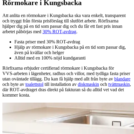
Rörmokare i Kungsbacka
Att anlita en rörmokare i Kungsbacka ska vara enkelt, transparent
och tryggt från första prisförslag till slutfört arbete. Rörfixarna
hjälper dig på en tid som passar dig och du får ett fast pris innan
arbetet påbörjas med
30% ROT-avdrag
.
Fasta priser med 30% ROT-avdrag
Hjälp av rörmokare i Kungsbacka på en tid som passar dig,
även på kvällar och helger
Alltid med en 100% nöjd kundgaranti
Rörfixarna erbjuder certifierad rörmokare i Kungsbacka för
VVS‑arbeten i lägenheter, radhus och villor, med tydliga fasta priser
utan oväntade tillägg. Du kan få hjälp med allt från byte av
blandare
och byte av
toalettstol
till installation av
diskmaskin
och
tvättmaskin
,
där ROT‑avdraget dras direkt på fakturan så du alltid vet vad det
kommer kosta.