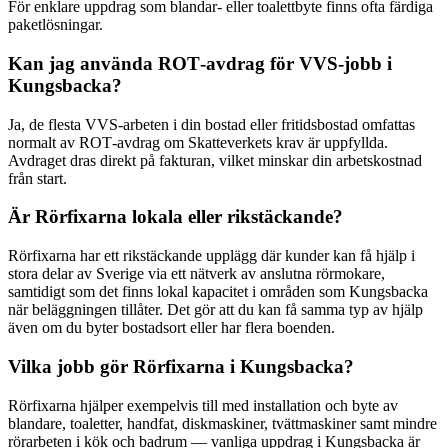
För enklare uppdrag som blandar‑ eller toalettbyte finns ofta färdiga
paketlösningar.
Kan jag använda ROT‑avdrag för VVS‑jobb i
Kungsbacka?
Ja, de flesta VVS‑arbeten i din bostad eller fritidsbostad omfattas
normalt av ROT‑avdrag om Skatteverkets krav är uppfyllda.
Avdraget dras direkt på fakturan, vilket minskar din arbetskostnad
från start.
Är Rörfixarna lokala eller rikstäckande?
Rörfixarna har ett rikstäckande upplägg där kunder kan få hjälp i
stora delar av Sverige via ett nätverk av anslutna rörmokare,
samtidigt som det finns lokal kapacitet i områden som Kungsbacka
när beläggningen tillåter. Det gör att du kan få samma typ av hjälp
även om du byter bostadsort eller har flera boenden.
Vilka jobb gör Rörfixarna i Kungsbacka?
Rörfixarna hjälper exempelvis till med installation och byte av
blandare, toaletter, handfat, diskmaskiner, tvättmaskiner samt mindre
rörarbeten i kök och badrum — vanliga uppdrag i Kungsbacka är