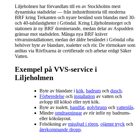
Liljeholmen har förvandlats till en av Stockholms mest
dynamiska stadsdelar — från industrihistoria till moderna
BRF kring Trekanten och nyare bestånd som blandas med 30‑
och 40‑talsfastigheter i Gröndal. Kring Liljeholmstorget och
stationen är ny BRF dominerande, medan delar av Aspudden
gränsar mot stadsdelen. Många nya BRF kräver
vitvaruinstallationer, medan det äldre beståndet i Gröndal ofta
behöver byte av blandare, toaletter och rör. De rörmokare som
anlitas via Rörfixarna är certifierade och arbetar enligt Säker
Vatten.
Exempel på VVS‑service i
Liljeholmen
Byte av blandare i
kök
,
badrum
och
dusch
.
Förberedelse
och
installation
av vatten och
avlopp till köksö eller nytt kök.
Byte av toalett,
handfat
,
golvbrunn
och
vattenlås
.
Mindre
omdragningar
av rör inför ny badrums‑
eller kökslayout.
Felsökning av
missljud i rören
,
ojämnt tryck
och
återkommande dropp
.