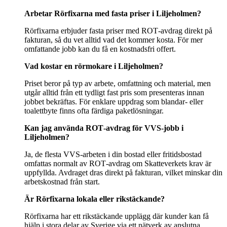
Arbetar Rörfixarna med fasta priser i Liljeholmen?
Rörfixarna erbjuder fasta priser med ROT‑avdrag direkt på
fakturan, så du vet alltid vad det kommer kosta. För mer
omfattande jobb kan du få en kostnadsfri offert.
Vad kostar en rörmokare i Liljeholmen?
Priset beror på typ av arbete, omfattning och material, men
utgår alltid från ett tydligt fast pris som presenteras innan
jobbet bekräftas. För enklare uppdrag som blandar‑ eller
toalettbyte finns ofta färdiga paketlösningar.
Kan jag använda ROT‑avdrag för VVS‑jobb i
Liljeholmen?
Ja, de flesta VVS‑arbeten i din bostad eller fritidsbostad
omfattas normalt av ROT‑avdrag om Skatteverkets krav är
uppfyllda. Avdraget dras direkt på fakturan, vilket minskar din
arbetskostnad från start.
Är Rörfixarna lokala eller rikstäckande?
Rörfixarna har ett rikstäckande upplägg där kunder kan få
hjälp i stora delar av Sverige via ett nätverk av anslutna