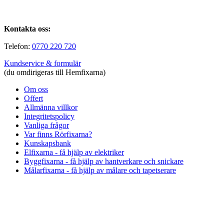
Kontakta oss:
Telefon:
0770 220 720
Kundservice & formulär
(du omdirigeras till Hemfixarna)
Om oss
Offert
Allmänna villkor
Integritetspolicy
Vanliga frågor
Var finns Rörfixarna?
Kunskapsbank
Elfixarna - få hjälp av elektriker
Byggfixarna - få hjälp av hantverkare och snickare
Målarfixarna - få hjälp av målare och tapetserare