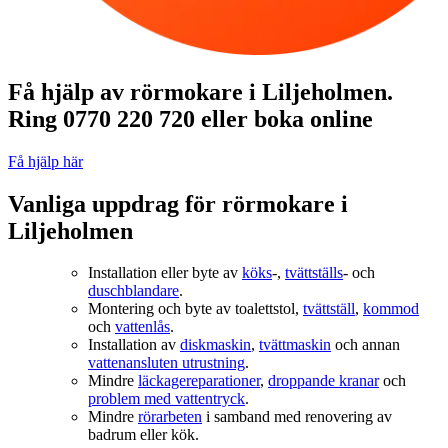
Få hjälp av rörmokare i Liljeholmen.
Ring 0770 220 720 eller boka online
Få hjälp här
Vanliga uppdrag för rörmokare i
Liljeholmen
Installation eller byte av
köks
‑,
tvättställs
‑ och
duschblandare
.
Montering och byte av toalettstol,
tvättställ
,
kommod
och
vattenlås
.
Installation av
diskmaskin
,
tvättmaskin
och annan
vattenansluten utrustning
.
Mindre
läckagereparationer
,
droppande kranar
och
problem med vattentryck
.
Mindre
rörarbeten
i samband med renovering av
badrum eller kök.