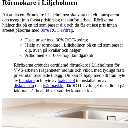
Rörmokare i Liljeholmen
Att anlita en rörmokare i Liljeholmen ska vara enkelt, transparent
och tryggt från första prisförslag till slutfört arbete. Rörfixarna
hjälper dig på en tid som passar dig och du får ett fast pris innan
arbetet påbörjas med
30% ROT-avdrag
.
Fasta priser med 30% ROT-avdrag
Hjälp av rörmokare i Liljeholmen på en tid som passar
dig, även på kvällar och helger
Alltid med en 100% nöjd kundgaranti
Rörfixarna erbjuder certifierad rörmokare i Liljeholmen för
VVS‑arbeten i lägenheter, radhus och villor, med tydliga fasta
priser utan oväntade tillägg. Du kan få hjälp med allt från byte
av
blandare
och byte av
toalettstol
till installation av
diskmaskin
och
tvättmaskin
, där ROT‑avdraget dras direkt på
fakturan så du alltid vet vad det kommer kosta.