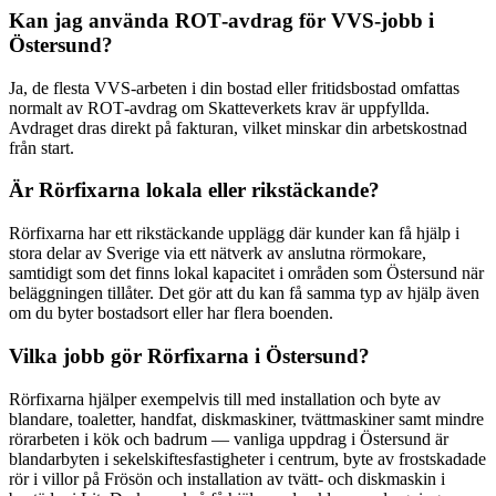
Kan jag använda ROT‑avdrag för VVS‑jobb i
Östersund?
Ja, de flesta VVS‑arbeten i din bostad eller fritidsbostad omfattas
normalt av ROT‑avdrag om Skatteverkets krav är uppfyllda.
Avdraget dras direkt på fakturan, vilket minskar din arbetskostnad
från start.
Är Rörfixarna lokala eller rikstäckande?
Rörfixarna har ett rikstäckande upplägg där kunder kan få hjälp i
stora delar av Sverige via ett nätverk av anslutna rörmokare,
samtidigt som det finns lokal kapacitet i områden som Östersund när
beläggningen tillåter. Det gör att du kan få samma typ av hjälp även
om du byter bostadsort eller har flera boenden.
Vilka jobb gör Rörfixarna i Östersund?
Rörfixarna hjälper exempelvis till med installation och byte av
blandare, toaletter, handfat, diskmaskiner, tvättmaskiner samt mindre
rörarbeten i kök och badrum — vanliga uppdrag i Östersund är
blandarbyten i sekelskiftesfastigheter i centrum, byte av frostskadade
rör i villor på Frösön och installation av tvätt‑ och diskmaskin i