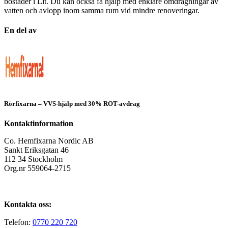
bostäder i Lit. Du kan också få hjälp med enklare omdragningar av
vatten och avlopp inom samma rum vid mindre renoveringar.
En del av
Rörfixarna – VVS-hjälp med 30% ROT-avdrag
Kontaktinformation
Co. Hemfixarna Nordic AB
Sankt Eriksgatan 46
112 34 Stockholm
Org.nr 559064-2715
Kontakta oss:
Telefon:
0770 220 720