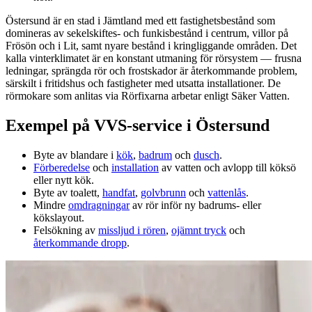
Östersund är en stad i Jämtland med ett fastighetsbestånd som
domineras av sekelskiftes‑ och funkisbestånd i centrum, villor på
Frösön och i Lit, samt nyare bestånd i kringliggande områden. Det
kalla vinterklimatet är en konstant utmaning för rörsystem — frusna
ledningar, sprängda rör och frostskador är återkommande problem,
särskilt i fritidshus och fastigheter med utsatta installationer. De
rörmokare som anlitas via Rörfixarna arbetar enligt Säker Vatten.
Exempel på VVS‑service i Östersund
Byte av blandare i
kök
,
badrum
och
dusch
.
Förberedelse
och
installation
av vatten och avlopp till köksö
eller nytt kök.
Byte av toalett,
handfat
,
golvbrunn
och
vattenlås
.
Mindre
omdragningar
av rör inför ny badrums‑ eller
kökslayout.
Felsökning av
missljud i rören
,
ojämnt tryck
och
återkommande dropp
.