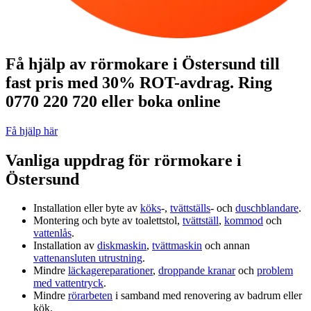
Få hjälp av rörmokare i Östersund till
fast pris med 30% ROT-avdrag. Ring
0770 220 720 eller boka online
Få hjälp här
Vanliga uppdrag för rörmokare i
Östersund
Installation eller byte av
köks
‑,
tvättställs
‑ och
duschblandare
.
Montering och byte av toalettstol,
tvättställ
,
kommod
och
vattenlås
.
Installation av
diskmaskin
,
tvättmaskin
och annan
vattenansluten utrustning
.
Mindre
läckagereparationer
,
droppande kranar
och
problem
med vattentryck
.
Mindre
rörarbeten
i samband med renovering av badrum eller
kök.