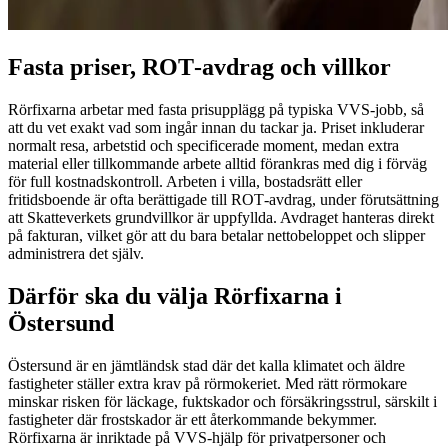
Fasta priser, ROT‑avdrag och villkor
Rörfixarna arbetar med fasta prisupplägg på typiska VVS‑jobb, så
att du vet exakt vad som ingår innan du tackar ja. Priset inkluderar
normalt resa, arbetstid och specificerade moment, medan extra
material eller tillkommande arbete alltid förankras med dig i förväg
för full kostnadskontroll. Arbeten i villa, bostadsrätt eller
fritidsboende är ofta berättigade till ROT‑avdrag, under förutsättning
att Skatteverkets grundvillkor är uppfyllda. Avdraget hanteras direkt
på fakturan, vilket gör att du bara betalar nettobeloppet och slipper
administrera det själv.
Därför ska du välja Rörfixarna i
Östersund
Östersund är en jämtländsk stad där det kalla klimatet och äldre
fastigheter ställer extra krav på rörmokeriet. Med rätt rörmokare
minskar risken för läckage, fuktskador och försäkringsstrul, särskilt i
fastigheter där frostskador är ett återkommande bekymmer.
Rörfixarna är inriktade på VVS‑hjälp för privatpersoner och