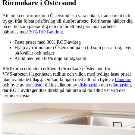
Rörmokare i Östersund
Att anlita en rörmokare i Östersund ska vara enkelt, transparent och
tryggt från första prisförslag till slutfört arbete. Rörfixarna hjälper dig
på en tid som passar dig och du får ett fast pris innan arbetet
påbörjas med
30% ROT-avdrag
.
Fasta priser med 30% ROT-avdrag
Hjälp av rörmokare i Östersund på en tid som passar dig, även
på kvällar och helger
Alltid med en 100% nöjd kundgaranti
Rörfixarna erbjuder certifierad rörmokare i Östersund för
VVS‑arbeten i lägenheter, radhus och villor, med tydliga fasta priser
utan oväntade tillägg. Du kan få hjälp med allt från byte av
blandare
och byte av
toalettstol
till installation av
diskmaskin
och
tvättmaskin
,
där ROT‑avdraget dras direkt på fakturan så du alltid vet vad det
kommer kosta.